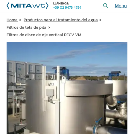
LLÁMENOS:
+39 02 9475 4754
Toggl
menu
Home
Productos para el tratamiento del agua
PRODUCTOS
Filtros de tela de pila
APLICACIONES y SOLUCIONES
Filtros de disco de eje vertical PECV VM
SERVICIOS y ASISTENCIA
QUIéNES SOMOS
CONTÁCTENOS
+39 02 9475 4754
LLÁMENOS:
PROYECTOS
ARTÍCULOS TÉCNICOS