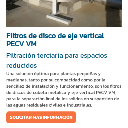
NOTICIAS Y EVENTOS
SOSTENIBILIDAD
RECURSOS
Filtros de disco de eje vertical
ES
EN
IT
FR
DE
PECV VM
Filtración terciaria para espacios
reducidos
Una solución óptima para plantas pequeñas y
medianas, tanto por su compacidad como por la
sencillez de instalación y funcionamiento: son los filtros
de discos de cubeta metálica y eje vertical PECV VM,
para la separación final de los sólidos en suspensión de
las aguas residuales civiles e industriales.
SOLICITAR MÁS INFORMACIÓN