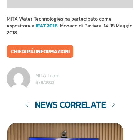
NEWS & EVENTI
SOSTENIBILITÀ
MITA Water Technologies ha partecipato come
RISORSE
espositore a
IFAT 2018
: Monaco
di Baviera, 14-18 Maggio
2018.
IT
EN
FR
DE
ES
CHIEDI PIÙ INFORMAZIONI
MITA Team
13/11/2023
NEWS CORRELATE