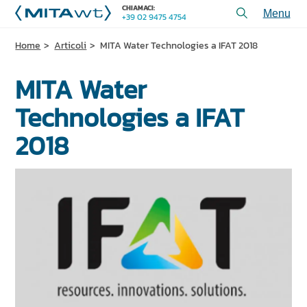
CHIAMACI:
+39 02 9475 4754
Toggl
menu
Home
Articoli
MITA Water Technologies a IFAT 2018
PRODOTTI
MITA Water
APPLICAZIONI e SOLUZIONI
SERVIZI e ASSISTENZA
Technologies a IFAT
CHI SIAMO
2018
CONTATTACI
+39 02 9475 4754
CHIAMACI:
REALIZZAZIONI
ARTICOLI TECNICI