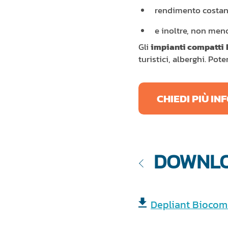
rendimento costante
e inoltre, non men
Gli
impianti compatti
turistici, alberghi. Po
CHIEDI PIÙ I
DOWNL
Depliant Biocom