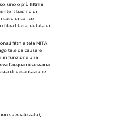
sso, uno o più
filtri a
ente il bacino di
n caso di carico
n fibra libera, dotata di
ali filtri a tela MITA:
ngo tale da causare
te in funzione una
eva l’acqua necessaria
vasca di decantazione
non specializzato),