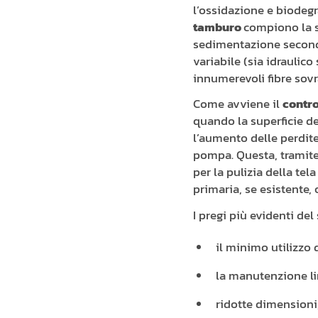
l’ossidazione e biodeg
tamburo
compiono la s
sedimentazione secondar
variabile (sia idraulico 
innumerevoli fibre sovr
Come avviene il
contr
quando la superficie de
l’aumento delle perdite
pompa. Questa, tramite
per la pulizia della te
primaria, se esistente, 
I pregi più evidenti de
il minimo utilizzo d
la manutenzione lim
ridotte dimensioni