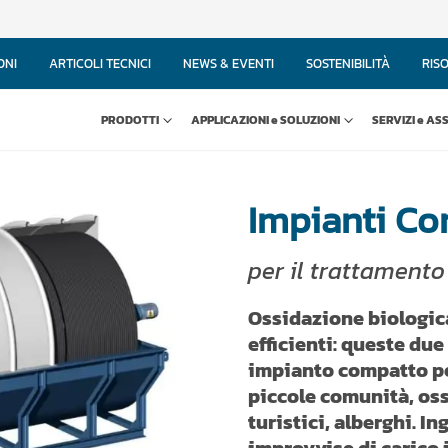
ONI
ARTICOLI TECNICI
NEWS & EVENTI
SOSTENIBILITÀ
RIS
PRODOTTI
APPLICAZIONI e SOLUZIONI
SERVIZI e AS
Impianti Co
per il trattamento
Ossidazione biologica
efficienti: queste due
impianto compatto per
piccole comunità, ossi
turistici, alberghi. In
improvvise di carico i