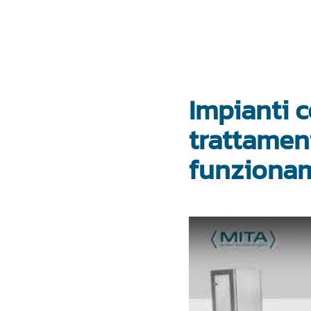
Impianti 
trattament
funziona