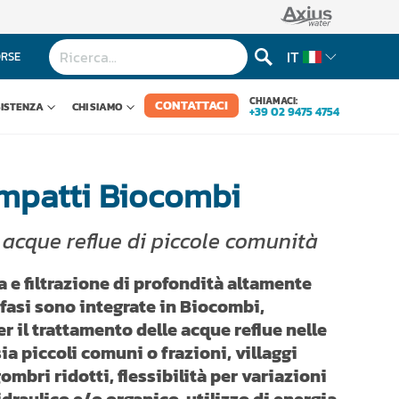
IT
ORSE
CHIAMACI:
CONTATTACI
SISTENZA
CHI SIAMO
+39 02 9475 4754
mpatti Biocombi
 acque reflue di piccole comunità
 e filtrazione di profondità altamente
 fasi sono integrate in Biocombi,
 il trattamento delle acque reflue nelle
a piccoli comuni o frazioni, villaggi
gombri ridotti, flessibilità per variazioni
draulico e/o organico, utilizzo di energia