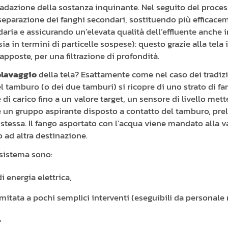
radazione della sostanza inquinante. Nel seguito del proce
eparazione dei fanghi secondari, sostituendo più efficacem
ia e assicurando un’elevata qualità dell’effluente anche i
sia in termini di particelle sospese): questo grazie alla tela i
apposte, per una filtrazione di profondità.
olavaggio
della tela? Esattamente come nel caso dei tradizion
l tamburo (o dei due tamburi) si ricopre di uno strato di fa
 di carico fino a un valore target, un sensore di livello met
 un gruppo aspirante disposto a contatto del tamburo, prel
la stessa. Il fango asportato con l’acqua viene mandato alla 
o ad altra destinazione.
l sistema sono:
i energia elettrica,
itata a pochi semplici interventi (eseguibili da personale 
,