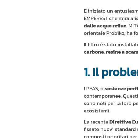
È iniziato un entusiasm
EMPEREST che mira a
i
dalle acque reflue
. MIT
orientale Probiko, ha fo
Il filtro è stato instal
carbone, resine a sca
1. Il prob
I PFAS, o
sostanze perf
contemporanee. Questi c
sono noti per la loro pe
ecosistemi.
La recente
Direttiva E
fissato nuovi standard s
composti prioritari per