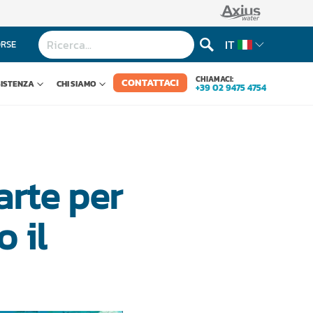
IT
ORSE
CHIAMACI:
CONTATTACI
SISTENZA
CHI SIAMO
+39 02 9475 4754
parte per
o il