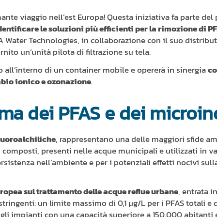
ante viaggio nell’est Europa! Questa iniziativa fa parte de
dentificare le soluzioni più efficienti per la rimozione di
A Water Technologies, in collaborazione con il suo distribu
rnito un’unità pilota di filtrazione su tela.
lato all’interno di un container mobile e opererà in sinergia
co
mbio ionico e ozonazione
.
lema dei PFAS e dei microi
luoroalchiliche
, rappresentano una delle maggiori sfide am
omposti, presenti nelle acque municipali e utilizzati in vari
rsistenza nell’ambiente e per i potenziali effetti nocivi sul
uropea sul trattamento delle acque reflue urbane
, entrata i
tringenti: un limite massimo di 0,1 µg/L per i PFAS totali e d
 gli impianti con una capacità superiore a 150.000 abitanti 