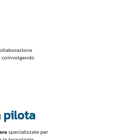
collaborazione
li, coinvolgendo
 pilota
bera
specializzate per
r le tecnologie