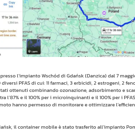
to presso l’impianto Wschód di Gdańsk (Danzica) dal 7 maggio 
diversi PFAS di cui: 11 farmaci, 3 erbicidi, 2 estrogeni, 2 feno
o stati ottenuti combinando ozonazione, adsorbimento e sca
ra l’87% e il 100% per i microinquinanti e il 100% per i PFAS
emoto hanno permesso di monitorare e ottimizzare l’efficien
dańsk, il container mobile è stato trasferito all’impianto Po