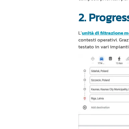
2. Progres
L’
unità di filtrazione 
contesti operativi. Gra
testato in vari impiant