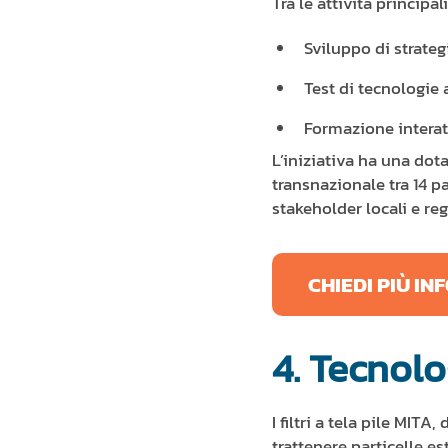
Tra le attività principal
Sviluppo di strateg
Test di tecnologie 
Formazione interatti
L’iniziativa ha una dot
transnazionale tra 14 pa
stakeholder locali e reg
CHIEDI PIÙ I
4. Tecnolo
I filtri a tela pile MITA
trattenere particelle e