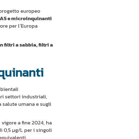
l progetto europeo
 PFAS e microinquinanti
tore per l’Europa
n filtri a sabbia, filtri a
nquinanti
bientali
 settori industriali,
la salute umana e sugli
n vigore a fine 2024, ha
i 0,5 µg/L per i singoli
equivalenti.