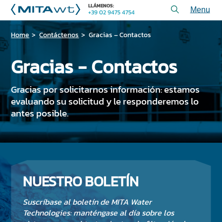
LLÁMENOS:
+39 02 9475 4754
Toggl
menu
Home
Contáctenos
Gracias – Contactos
PRODUCTOS
APLICACIONES y SOLUCIONES
Gracias - Contactos
SERVICIOS y ASISTENCIA
Gracias por solicitarnos información: estamos
QUIéNES SOMOS
evaluando su solicitud y le responderemos lo
antes posible.
CONTÁCTENOS
+39 02 9475 4754
LLÁMENOS:
NUESTRO BOLETÍN
PROYECTOS
Suscríbase al boletín de MITA Water
ARTÍCULOS TÉCNICOS
Technologies: manténgase al día sobre los