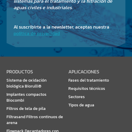
NOTICIAS Y EVENTOS
sistemas para el tratamiento y la filtración de
aguas civiles e industriales.
SOSTENIBILIDAD
RECURSOS
Al suscribirte a la newsletter, aceptas nuestra
política de privacidad
ES
EN
IT
FR
DE
PRODUCTOS
APLICACIONES
Sistema de oxidación
Fases del tratamiento
biológica Biorulli®
Requisitos técnicos
Implantes compactos
Sectores
Biocombi
Tipos de agua
Filtros de tela de pila
Filtrasand Filtros continuos de
arena
Flowpack Decantadores con