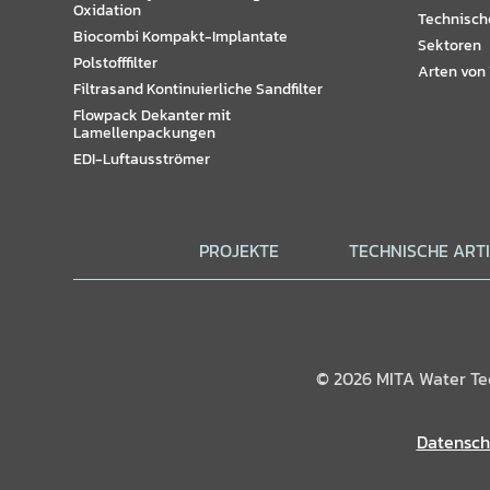
Oxidation
Technisch
Biocombi Kompakt-Implantate
Sektoren
Polstofffilter
Arten von
Filtrasand Kontinuierliche Sandfilter
Flowpack Dekanter mit
Lamellenpackungen
EDI-Luftausströmer
PROJEKTE
TECHNISCHE ART
© 2026 MITA Water Techn
Datenschu