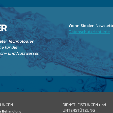
ER
Wenn Sie den Newslette
Datenschutzrichtlinie
ter Technologies:
e für die
uch- und Nutzwasser.
UNGEN
DIENSTLEISTUNGEN und
UNTERSTÜTZUNG
r Behandlung