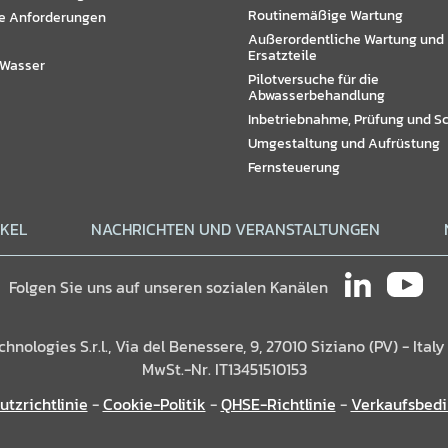
Routinemäßige Wartung
e Anforderungen
Außerordentliche Wartung und
Ersatzteile
 Wasser
Pilotversuche für die
Abwasserbehandlung
Inbetriebnahme, Prüfung und S
Umgestaltung und Aufrüstung
Fernsteuerung
IKEL
NACHRICHTEN UND VERANSTALTUNGEN
Folgen Sie uns auf unseren sozialen Kanälen
ologies S.r.l., Via del Benessere, 9, 27010 Siziano (PV) - Italy
MwSt.-Nr. IT13451510153
tzrichtlinie
-
Cookie-Politik
-
QHSE-Richtlinie
-
Verkaufsbed