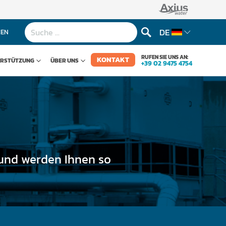
DE
CEN
RUFEN SIE UNS AN:
KONTAKT
ERSTÜTZUNG
ÜBER UNS
+39 02 9475 4754
n und werden Ihnen so