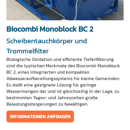
NACHRICHTEN UND VERANSTALTUNGEN
NACHHALTIGKEIT
RESSOURCEN
Biocombi Monoblock BC 2
Scheibentauchkörper und
DE
EN
IT
FR
ES
Trommelfilter
Biologische Oxidation und effiziente Tiefenfilterung
sind die typischen Merkmale des Biocombi Monoblock
BC 2, eines integrierten und kompakten
Abwasseraufbereitungssystems für kleine Gemeinden.
Es stellt eine geeignete Lösung für geringe
Wassermengen dar und ist gleichzeitig in der Lage, zu
bestimmten Tages- und Jahreszeiten große
Belastungssteigerungen zu bewältigen.
INFORMATIONEN ANFRAGEN