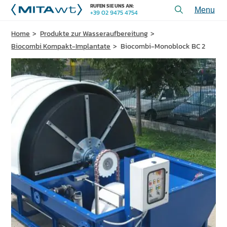
RUFEN SIE UNS AN:
+39 02 9475 4754
Toggl
menu
Home
Produkte zur Wasseraufbereitung
PRODUKTE
Biocombi Kompakt-Implantate
Biocombi-Monoblock BC 2
ANWENDUNGEN und LÖSUNGEN
DIENSTLEISTUNGEN und UNTERSTÜTZUNG
ÜBER UNS
KONTAKT
+39 02 9475 4754
RUFEN SIE UNS AN:
PROJEKTE
TECHNISCHE ARTIKEL