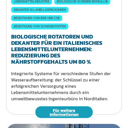
LEBENSMITTELINDUSTRIE
BIOLOGISCHE SCHEIBEN BIORULLI®
DEKANTER IN LAMELLARPACKUNGEN
BESEITIGUNG VON BSB UND CSB
BESEITIGUNG VON SCHWEBSTOFFEN
BIOLOGISCHE ROTATOREN UND
DEKANTER FÜR EIN ITALIENISCHES
LEBENSMITTELUNTERNEHMEN:
REDUZIERUNG DES
NÄHRSTOFFGEHALTS UM 80 %
Integrierte Systeme für verschiedene Stufen der
Wasseraufbereitung: der Schlüssel zu einer
erfolgreichen Versorgung eines
Lebensmittelunternehmens durch ein
umweltbewusstes Ingenieurbüro in Norditalien.
Für weitere
Informationen