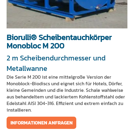
NACHRICHTEN UND VERANSTALTUNGEN
NACHHALTIGKEIT
RESSOURCEN
Biorulli® Scheibentauchkörper
DE
EN
IT
FR
ES
Monobloc M 200
2 m Scheibendurchmesser und
Metallwanne
Die Serie M 200 ist eine mittelgroße Version der
Monoblock-Biodiscs und eignet sich für Hotels, Dörfer,
kleine Gemeinden und die Industrie. Schale wahlweise
aus behandeltem und lackiertem Kohlenstoffstahl oder
Edelstahl AISI 304-316. Effizient und extrem einfach zu
installieren.
INFORMATIONEN ANFRAGEN