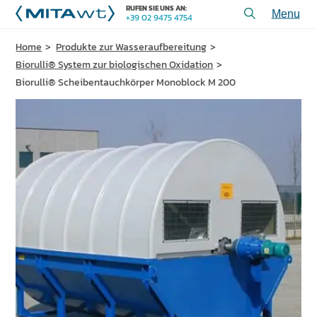
RUFEN SIE UNS AN:
+39 02 9475 4754
Toggl
menu
Home
Produkte zur Wasseraufbereitung
PRODUKTE
Biorulli® System zur biologischen Oxidation
ANWENDUNGEN und LÖSUNGEN
Biorulli® Scheibentauchkörper Monoblock M 200
DIENSTLEISTUNGEN und UNTERSTÜTZUNG
ÜBER UNS
KONTAKT
+39 02 9475 4754
RUFEN SIE UNS AN:
PROJEKTE
TECHNISCHE ARTIKEL