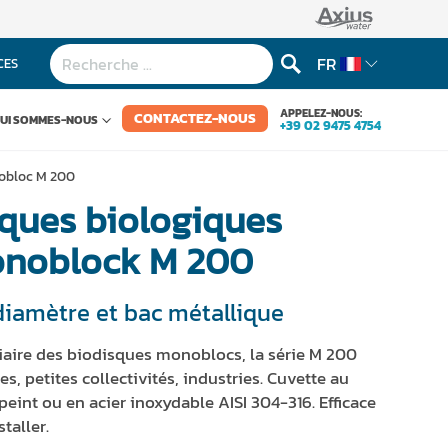
FR
CES
APPELEZ-NOUS:
CONTACTEZ-NOUS
UI SOMMES-NOUS
+39 02 9475 4754
nobloc M 200
sques biologiques
onoblock M 200
diamètre et bac métallique
diaire des biodisques monoblocs, la série M 200
es, petites collectivités, industries. Cuvette au
peint ou en acier inoxydable AISI 304-316. Efficace
taller.