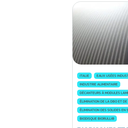
ITALIE
EAUX USÉES INDUS
INDUSTRIE ALIMENTAIRE
DÉCANTEURS À MODULES LAM
ÉLIMINATION DE LA DBO ET DE
ÉLIMINATION DES SOLIDES EN
BIODISQUE BIORULLI®