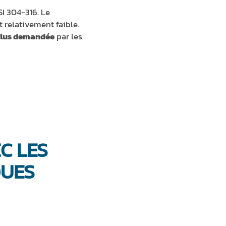
SI 304-316. Le
t relativement faible.
 plus demandée
par les
C LES
QUES