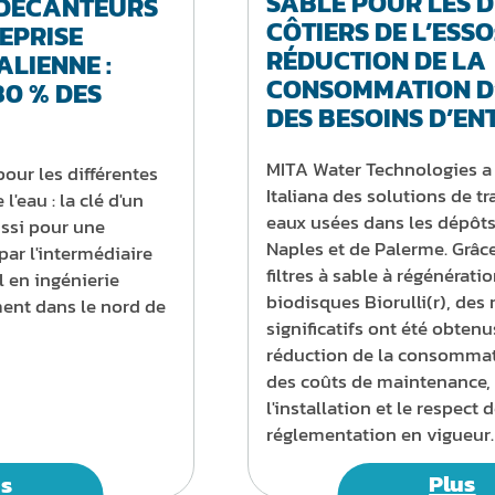
SABLE POUR LES 
 DÉCANTEURS
CÔTIERS DE L’ESSO
EPRISE
RÉDUCTION DE LA
ALIENNE :
CONSOMMATION D’
80 % DES
DES BESOINS D’EN
MITA Water Technologies a 
our les différentes
Italiana des solutions de t
l'eau : la clé d'un
eaux usées dans les dépôts
ssi pour une
Naples et de Palerme. Grâce 
par l'intermédiaire
filtres à sable à régénérati
l en ingénierie
biodisques Biorulli(r), des 
ment dans le nord de
significatifs ont été obtenu
réduction de la consommat
des coûts de maintenance, 
l'installation et le respect d
réglementation en vigueur.
us
Plus