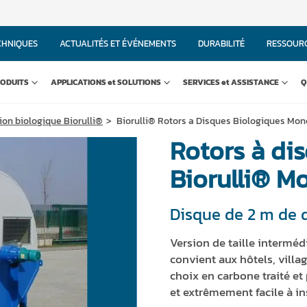
CHNIQUES
ACTUALITÉS ET ÉVÉNEMENTS
DURABILITÉ
RESSOUR
ODUITS
APPLICATIONS et SOLUTIONS
SERVICES et ASSISTANCE
Q
on biologique Biorulli®
Biorulli® Rotors a Disques Biologiques Mo
Rotors à di
Biorulli® M
Disque de 2 m de 
Version de taille intermé
convient aux hôtels, villag
choix en carbone traité et 
et extrêmement facile à ins