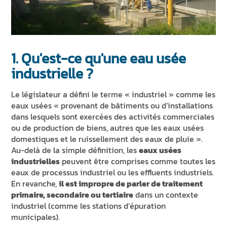
ACTUALITÉS ET ÉVÉNEMENTS
DURABILITÉ
RESSOURCES
1. Qu'est-ce qu'une eau usée
FR
EN
IT
DE
ES
industrielle ?
Le législateur a défini le terme « industriel » comme les
eaux usées « provenant de bâtiments ou d’installations
dans lesquels sont exercées des activités commerciales
ou de production de biens, autres que les eaux usées
domestiques et le ruissellement des eaux de pluie ».
Au-delà de la simple définition, les
eaux usées
industrielles
peuvent être comprises comme toutes les
eaux de processus industriel ou les effluents industriels.
En revanche,
il est impropre de parler de traitement
primaire, secondaire ou tertiaire
dans un contexte
industriel (comme les stations d’épuration
municipales).