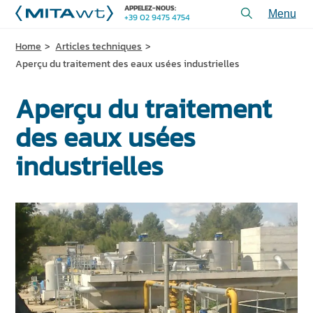
APPELEZ-NOUS:
+39 02 9475 4754
Toggl
menu
Home
Articles techniques
PRODUITS
Aperçu du traitement des eaux usées industrielles
APPLICATIONS et SOLUTIONS
Aperçu du traitement
SERVICES et ASSISTANCE
des eaux usées
QUI SOMMES-NOUS
industrielles
CONTACTEZ-NOUS
+39 02 9475 4754
APPELEZ-NOUS:
PROJETS
ARTICLES TECHNIQUES