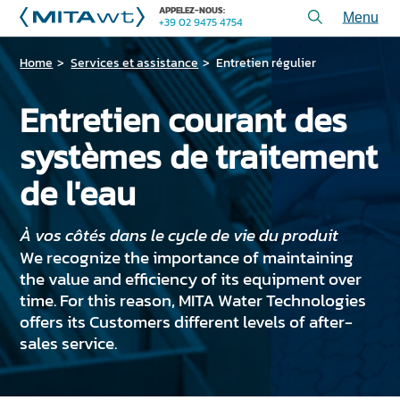
APPELEZ-NOUS:
+39 02 9475 4754
Toggl
menu
Home
Services et assistance
Entretien régulier
PRODUITS
APPLICATIONS et SOLUTIONS
Entretien courant des
SERVICES et ASSISTANCE
systèmes de traitement
QUI SOMMES-NOUS
de l'eau
CONTACTEZ-NOUS
À vos côtés dans le cycle de vie du produit
We recognize the importance of maintaining
+39 02 9475 4754
APPELEZ-NOUS:
the value and efficiency of its equipment over
time. For this reason, MITA Water Technologies
offers its Customers different levels of after-
PROJETS
sales service.
ARTICLES TECHNIQUES