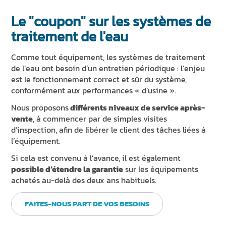
ACTUALITÉS ET ÉVÉNEMENTS
Le "coupon" sur les systèmes de
DURABILITÉ
traitement de l'eau
RESSOURCES
Comme tout équipement, les systèmes de traitement
de l’eau ont besoin d’un entretien périodique : l’enjeu
FR
EN
IT
DE
ES
est le fonctionnement correct et sûr du système,
conformément aux performances « d’usine ».
Nous proposons
différents niveaux de service après-
vente
, à commencer par de simples visites
d’inspection, afin de libérer le client des tâches liées à
l’équipement.
Si cela est convenu à l’avance, il est également
possible d’étendre la garantie
sur les équipements
achetés au-delà des deux ans habituels.
FAITES-NOUS PART DE VOS BESOINS