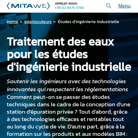
APPELEZ-NOUS:
+39 02 9475 4754
Toggl
menu
Home
Interlocuteurs
Études d’ingénierie industrielle
PRODUITS
APPLICATIONS et SOLUTIONS
Traitement des eaux
SERVICES et ASSISTANCE
pour les études
QUI SOMMES-NOUS
d'ingénierie industrielle
CONTACTEZ-NOUS
Soutenir les ingénieurs avec des technologies
innovantes qui respectent les réglementations
+39 02 9475 4754
APPELEZ-NOUS:
Comment peut-on se passer des études
techniques dans le cadre de la conception d'une
station d'épuration privée ? Tout d'abord, grâce
PROJETS
à des technologies efficaces et rentables tout
au long du cycle de vie. D'autre part, grâce à la
ARTICLES TECHNIQUES
formation sur les produits et aux modèles BIM :