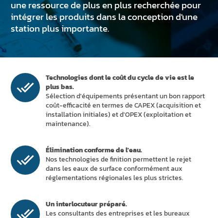
ACTUALITÉS ET ÉVÉNEMENTS
une ressource de plus en plus recherchée pour
intégrer les produits dans la conception d'une
DURABILITÉ
station plus importante.
RESSOURCES
FR
EN
IT
DE
ES
Technologies dont le coût du cycle de vie est le
plus bas.
Sélection d'équipements présentant un bon rapport
coût-efficacité en termes de CAPEX (acquisition et
installation initiales) et d'OPEX (exploitation et
maintenance).
Élimination conforme de l'eau.
Nos technologies de finition permettent le rejet
dans les eaux de surface conformément aux
réglementations régionales les plus strictes.
Un interlocuteur préparé.
Les consultants des entreprises et les bureaux