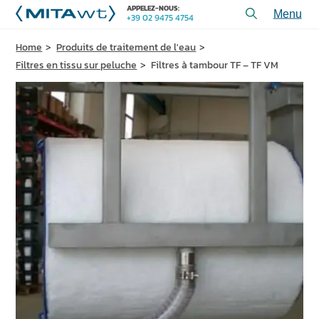
APPELEZ-NOUS:
+39 02 9475 4754
Toggl
menu
Home
Produits de traitement de l'eau
PRODUITS
Filtres en tissu sur peluche
Filtres à tambour TF – TF VM
APPLICATIONS et SOLUTIONS
SERVICES et ASSISTANCE
QUI SOMMES-NOUS
CONTACTEZ-NOUS
+39 02 9475 4754
APPELEZ-NOUS:
PROJETS
ARTICLES TECHNIQUES