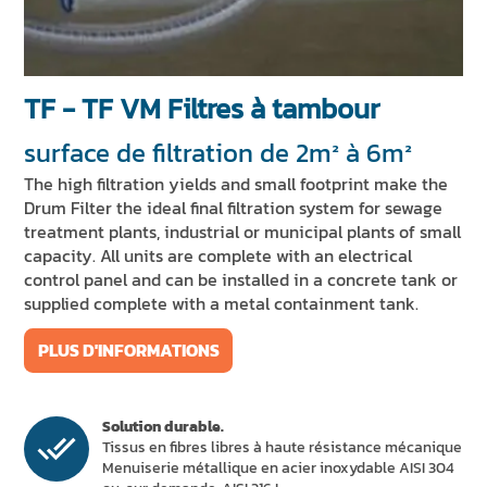
ACTUALITÉS ET ÉVÉNEMENTS
DURABILITÉ
RESSOURCES
TF - TF VM Filtres à tambour
surface de filtration de 2m² à 6m²
FR
EN
IT
DE
ES
The high filtration yields and small footprint make the
Drum Filter the ideal final filtration system for sewage
treatment plants, industrial or municipal plants of small
capacity. All units are complete with an electrical
control panel and can be installed in a concrete tank or
supplied complete with a metal containment tank.
PLUS D'INFORMATIONS
Solution durable.
Tissus en fibres libres à haute résistance mécanique
Menuiserie métallique en acier inoxydable AISI 304