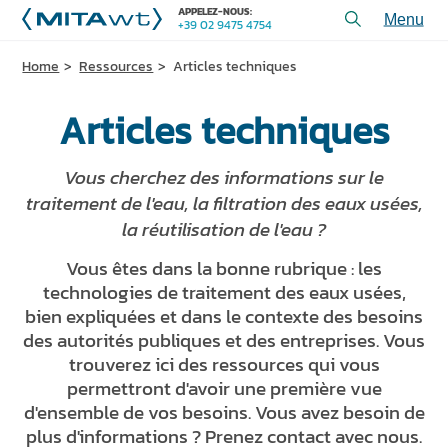
APPELEZ-NOUS:
+39 02 9475 4754
Toggl
menu
Home
Ressources
Articles techniques
PRODUITS
Articles techniques
APPLICATIONS et SOLUTIONS
SERVICES et ASSISTANCE
Vous cherchez des informations sur le
QUI SOMMES-NOUS
traitement de l'eau, la filtration des eaux usées,
la réutilisation de l'eau ?
CONTACTEZ-NOUS
Vous êtes dans la bonne rubrique : les
+39 02 9475 4754
APPELEZ-NOUS:
technologies de traitement des eaux usées,
bien expliquées et dans le contexte des besoins
des autorités publiques et des entreprises. Vous
trouverez ici des ressources qui vous
PROJETS
permettront d'avoir une première vue
ARTICLES TECHNIQUES
d'ensemble de vos besoins. Vous avez besoin de
plus d'informations ? Prenez contact avec nous.