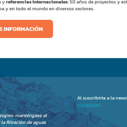
a y
referencias internacionales
: 50 años de proyectos y es
pa y en todo el mundo en diversos sectores.
S INFORMACIÓN
Al suscribirte a la new
privacidad
logies: manténgase al
la filtración de aguas