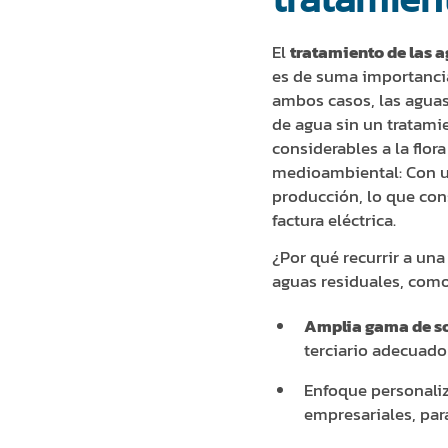
El
tratamiento de las 
es de suma importancia
ambos casos, las aguas 
de agua sin un tratam
considerables a la flor
medioambiental: Con un
producción, lo que con
factura eléctrica.
¿Por qué recurrir a un
aguas residuales, com
Amplia gama de so
terciario adecuado
Enfoque personaliz
empresariales, par