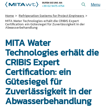
RUFEN SIE UNS AN:
+39 02 9475 4754
Toggl
menu
Home
Refrigeration Systems for Project Engineers
PRODUKTE
MITA Water Technologies erhält die CRIBIS Expert
Certification: ein Gütesiegel für Zuverlässigkeit in der
ANWENDUNGEN und LÖSUNGEN
Abwasserbehandlung
DIENSTLEISTUNGEN und UNTERSTÜTZUNG
MITA Water
ÜBER UNS
Technologies erhält die
KONTAKT
CRIBIS Expert
Certification: ein
+39 02 9475 4754
RUFEN SIE UNS AN:
Gütesiegel für
PROJEKTE
Zuverlässigkeit in der
TECHNISCHE ARTIKEL
Abwasserbehandlung