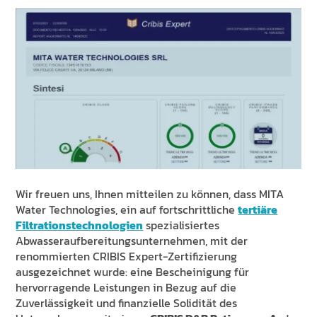
NACHRICHTEN UND VERANSTALTUNGEN
NACHHALTIGKEIT
RESSOURCEN
DE
EN
IT
FR
ES
Wir freuen uns, Ihnen mitteilen zu können, dass MITA
Water Technologies, ein auf fortschrittliche
tertiäre
Filtrationstechnologien
spezialisiertes
Abwasseraufbereitungsunternehmen, mit der
renommierten CRIBIS Expert-Zertifizierung
ausgezeichnet wurde: eine Bescheinigung für
hervorragende Leistungen in Bezug auf die
Zuverlässigkeit und finanzielle Solidität des