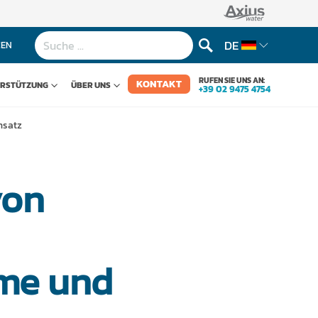
DE
CEN
RUFEN SIE UNS AN:
KONTAKT
ERSTÜTZUNG
ÜBER UNS
+39 02 9475 4754
nsatz
von
eme und