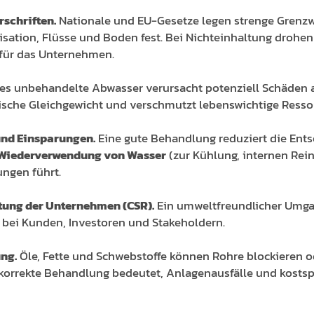
schriften.
Nationale und EU-Gesetze legen strenge Grenzwe
lisation, Flüsse und Boden fest. Bei Nichteinhaltung drohe
für das Unternehmen.
es unbehandelte Abwasser verursacht potenziell Schäden 
gische Gleichgewicht und verschmutzt lebenswichtige Resso
und Einsparungen.
Eine gute Behandlung reduziert die Ent
Wiederverwendung von Wasser
(zur Kühlung, internen Rei
ngen führt.
tung der Unternehmen (CSR).
Ein umweltfreundlicher Umga
 bei Kunden, Investoren und Stakeholdern.
ng.
Öle, Fette und Schwebstoffe können Rohre blockieren
korrekte Behandlung bedeutet, Anlagenausfälle und kostsp