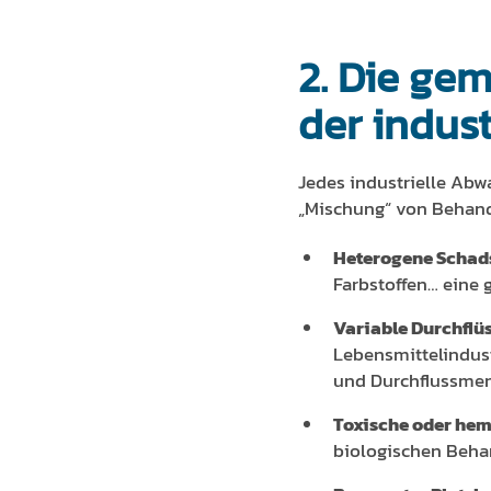
2. Die ge
der indus
Jedes industrielle Abw
„Mischung“ von Behandl
Heterogene Schads
Farbstoffen… eine g
Variable Durchflü
Lebensmittelindus
und Durchflussmen
Toxische oder he
biologischen Behan