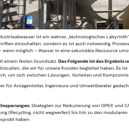
ustrieabwasser ist ein wahres „technologisches Labyrinth“: 
riften einzuhalten, sondern es ist auch notwendig, Prozes
– wenn möglich – Wasser in eine sekundäre Ressource um
it einem festen Grundsatz:
Das Folgende ist das Ergebnis 
llstudien, die wir für unsere Kunden begleitet haben. Es ist
uch, um sich zwischen Lösungen, Vorteilen und Kompromiss
der für Anlagenleiter, Ingenieure und Umweltberater gedach
Einsparungen.
Strategien zur Reduzierung von OPEX und C
ng (Recycling, nicht wegwerfen) bis hin zu den modularen
erprobt haben.