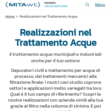
CHIAMACI:
+39 02 9475 4754
Toggl
menu
Home
Realizzazioni nel Trattamento Acque
PRODOTTI
Realizzazioni nel
APPLICAZIONI e SOLUZIONI
SERVIZI e ASSISTENZA
Trattamento Acque
CHI SIAMO
Il trattamento acque municipali e industriali:
CONTATTACI
anche per il tuo settore
Depuratori civili e trattamento per acque di
+39 02 9475 4754
CHIAMACI:
processo, dai trattamenti meccanici alla
filtrazione finale: i nostri casi studio coprono
settori e applicazioni molto variegati tra loro.
REALIZZAZIONI
Qual è il tuo campo di riferimento? Scopri le
nostre realizzazioni con aziende simili alla tua
ARTICOLI TECNICI
grazie al filtro nella colonna di sinistra. E poi