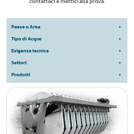
NEWS & EVENTI
contattaci e mettici alla prova.
SOSTENIBILITÀ
RISORSE
Paese o Area
Tipo di Acque
IT
EN
FR
DE
ES
Esigenza tecnica
Settori
Prodotti