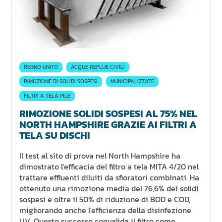
REGNO UNITO
ACQUE REFLUE CIVILI
RIMOZIONE DI SOLIDI SOSPESI
MUNICIPALIZZATE
FILTRI A TELA PILE
RIMOZIONE SOLIDI SOSPESI AL 75% NEL
NORTH HAMPSHIRE GRAZIE AI FILTRI A
TELA SU DISCHI
Il test al sito di prova nel North Hampshire ha
dimostrato l'efficacia del filtro a tela MITA 4/20 nel
trattare effluenti diluiti da sfioratori combinati. Ha
ottenuto una rimozione media del 76,6% dei solidi
sospesi e oltre il 50% di riduzione di BOD e COD,
migliorando anche l'efficienza della disinfezione
UV. Questo successo convalida il filtro come