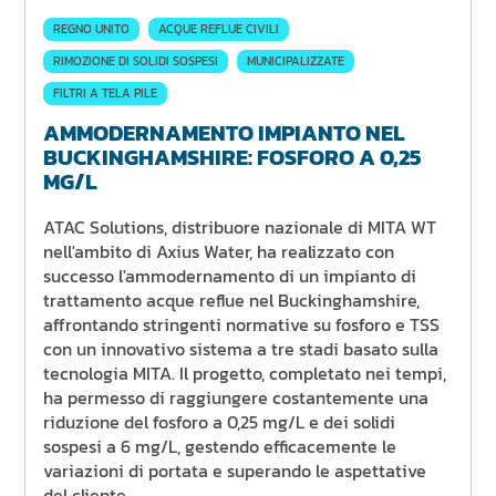
REGNO UNITO
ACQUE REFLUE CIVILI
RIMOZIONE DI SOLIDI SOSPESI
MUNICIPALIZZATE
FILTRI A TELA PILE
AMMODERNAMENTO IMPIANTO NEL
BUCKINGHAMSHIRE: FOSFORO A 0,25
MG/L
ATAC Solutions, distribuore nazionale di MITA WT
nell'ambito di Axius Water, ha realizzato con
successo l'ammodernamento di un impianto di
trattamento acque reflue nel Buckinghamshire,
affrontando stringenti normative su fosforo e TSS
con un innovativo sistema a tre stadi basato sulla
tecnologia MITA. Il progetto, completato nei tempi,
ha permesso di raggiungere costantemente una
riduzione del fosforo a 0,25 mg/L e dei solidi
sospesi a 6 mg/L, gestendo efficacemente le
variazioni di portata e superando le aspettative
del cliente.