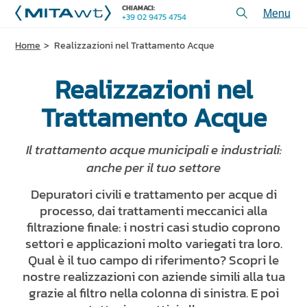
CHIAMACI:
+39 02 9475 4754
Toggl
menu
Home
Realizzazioni nel Trattamento Acque
PRODOTTI
Realizzazioni nel
APPLICAZIONI e SOLUZIONI
SERVIZI e ASSISTENZA
Trattamento Acque
CHI SIAMO
Il trattamento acque municipali e industriali:
CONTATTACI
anche per il tuo settore
Depuratori civili e trattamento per acque di
+39 02 9475 4754
CHIAMACI:
processo, dai trattamenti meccanici alla
filtrazione finale: i nostri casi studio coprono
settori e applicazioni molto variegati tra loro.
REALIZZAZIONI
Qual è il tuo campo di riferimento? Scopri le
nostre realizzazioni con aziende simili alla tua
ARTICOLI TECNICI
grazie al filtro nella colonna di sinistra. E poi