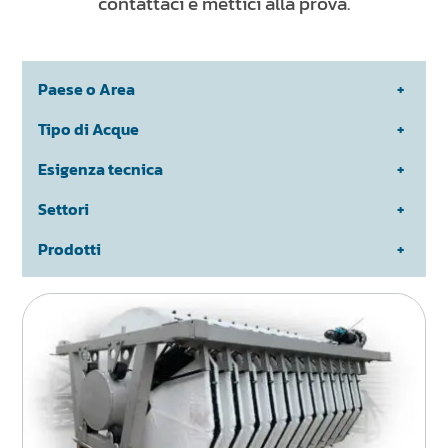
NEWS & EVENTI
contattaci e mettici alla prova.
SOSTENIBILITÀ
RISORSE
Paese o Area
Tipo di Acque
IT
EN
FR
DE
ES
Esigenza tecnica
Settori
Prodotti