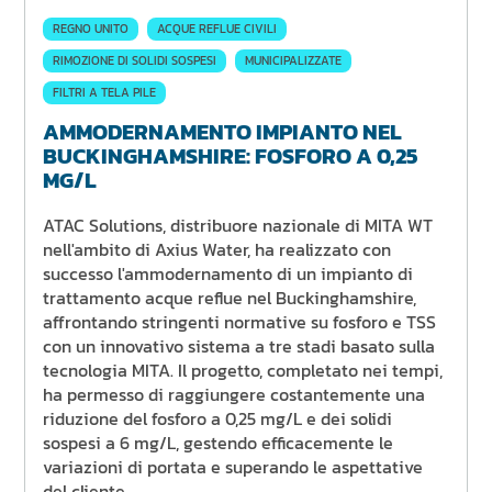
REGNO UNITO
ACQUE REFLUE CIVILI
RIMOZIONE DI SOLIDI SOSPESI
MUNICIPALIZZATE
FILTRI A TELA PILE
AMMODERNAMENTO IMPIANTO NEL
BUCKINGHAMSHIRE: FOSFORO A 0,25
MG/L
ATAC Solutions, distribuore nazionale di MITA WT
nell'ambito di Axius Water, ha realizzato con
successo l'ammodernamento di un impianto di
trattamento acque reflue nel Buckinghamshire,
affrontando stringenti normative su fosforo e TSS
con un innovativo sistema a tre stadi basato sulla
tecnologia MITA. Il progetto, completato nei tempi,
ha permesso di raggiungere costantemente una
riduzione del fosforo a 0,25 mg/L e dei solidi
sospesi a 6 mg/L, gestendo efficacemente le
variazioni di portata e superando le aspettative
del cliente.