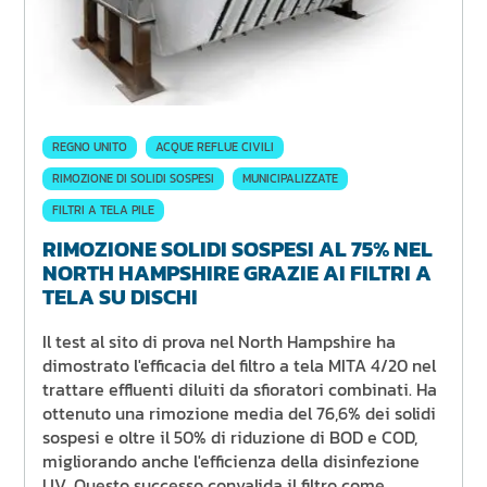
REGNO UNITO
ACQUE REFLUE CIVILI
RIMOZIONE DI SOLIDI SOSPESI
MUNICIPALIZZATE
FILTRI A TELA PILE
RIMOZIONE SOLIDI SOSPESI AL 75% NEL
NORTH HAMPSHIRE GRAZIE AI FILTRI A
TELA SU DISCHI
Il test al sito di prova nel North Hampshire ha
dimostrato l'efficacia del filtro a tela MITA 4/20 nel
trattare effluenti diluiti da sfioratori combinati. Ha
ottenuto una rimozione media del 76,6% dei solidi
sospesi e oltre il 50% di riduzione di BOD e COD,
migliorando anche l'efficienza della disinfezione
UV. Questo successo convalida il filtro come