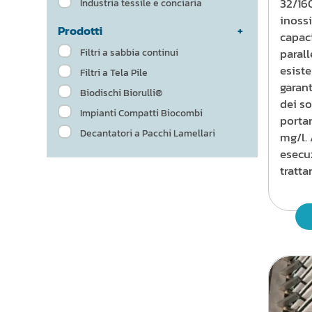
32/16
Industria tessile e conciaria
inossi
Prodotti
capaci
parall
Filtri a sabbia continui
esiste
Filtri a Tela Pile
garant
Biodischi Biorulli®
dei so
Impianti Compatti Biocombi
portan
Decantatori a Pacchi Lamellari
mg/l. 
esecuz
tratta