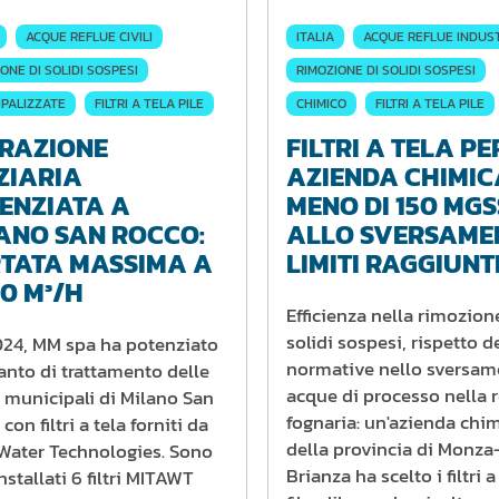
ACQUE REFLUE CIVILI
ITALIA
ACQUE REFLUE INDUST
ONE DI SOLIDI SOSPESI
RIMOZIONE DI SOLIDI SOSPESI
IPALIZZATE
FILTRI A TELA PILE
CHIMICO
FILTRI A TELA PILE
TRAZIONE
FILTRI A TELA PE
ZIARIA
AZIENDA CHIMIC
ENZIATA A
MENO DI 150 MGS
ANO SAN ROCCO:
ALLO SVERSAME
TATA MASSIMA A
LIMITI RAGGIUNT
60 M³/H
Efficienza nella rimozion
solidi sospesi, rispetto d
024, MM spa ha potenziato
normative nello sversam
anto di trattamento delle
acque di processo nella 
 municipali di Milano San
fognaria: un'azienda chi
con filtri a tela forniti da
della provincia di Monza
Water Technologies. Sono
Brianza ha scelto i filtri a
installati 6 filtri MITAWT