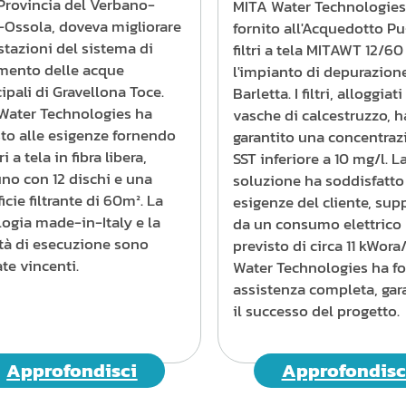
 Provincia del Verbano-
MITA Water Technologies
-Ossola, doveva migliorare
fornito all'Acquedotto Pu
stazioni del sistema di
filtri a tela MITAWT 12/6
amento delle acque
l'impianto di depurazion
pali di Gravellona Toce.
Barletta. I filtri, alloggiati
Water Technologies ha
vasche di calcestruzzo, 
sto alle esigenze fornendo
garantito una concentraz
tri a tela in fibra libera,
SST inferiore a 10 mg/l. L
no con 12 dischi e una
soluzione ha soddisfatto
icie filtrante di 60m². La
esigenze del cliente, sup
ogia made-in-Italy e la
da un consumo elettrico
ità di esecuzione sono
previsto di circa 11 kWora
ate vincenti.
Water Technologies ha fo
assistenza completa, ga
il successo del progetto.
Approfondisci
Approfondisc