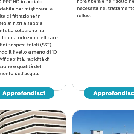
fibra libera e ha risolto n
0 PPC HD in acciaio
necessità nel trattament
dabile per migliorare la
reflue.
tà di filtrazione in
elo ai filtri a sabbia
nti. La soluzione ha
ito una riduzione efficace
lidi sospesi totali (SST),
do il livello a meno di 10
Affidabilità, rapidità di
ione e qualità del
mento dell’acqua.
Approfondisci
Approfondisc