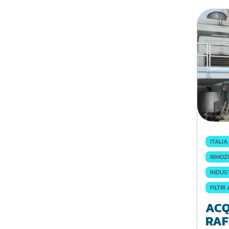
ITALIA
RIMOZI
INDUS
FILTRI
ACQ
RAF