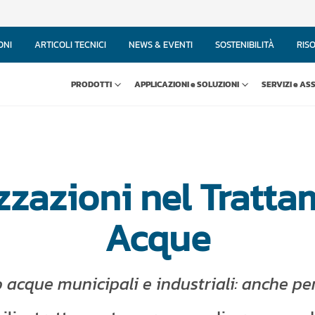
ONI
ARTICOLI TECNICI
NEWS & EVENTI
SOSTENIBILITÀ
RIS
PRODOTTI
APPLICAZIONI e SOLUZIONI
SERVIZI e AS
zzazioni nel Tratt
Acque
 acque municipali e industriali: anche per