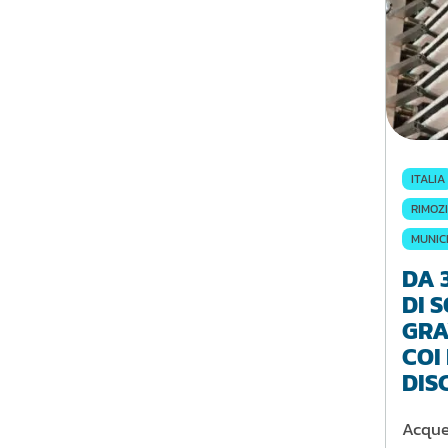
ITALIA
RIMOZI
MUNIC
DA 
DI 
GRA
COI 
DIS
Acque