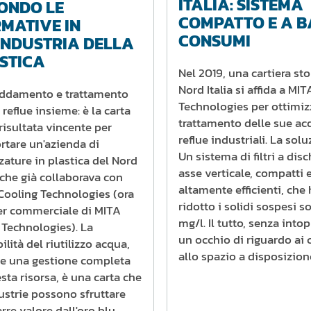
ITALIA: SISTEMA
ONDO LE
COMPATTO E A B
MATIVE IN
CONSUMI
INDUSTRIA DELLA
STICA
Nel 2019, una cartiera sto
Nord Italia si affida a MI
eddamento e trattamento
Technologies per ottimizz
reflue insieme: è la carta
trattamento delle sue ac
risultata vincente per
reflue industriali. La sol
rtare un'azienda di
Un sistema di filtri a disc
zature in plastica del Nord
asse verticale, compatti 
, che già collaborava con
altamente efficienti, che
Cooling Technologies (ora
ridotto i solidi sospesi so
er commerciale di MITA
mg/l. Il tutto, senza into
 Technologies). La
un occhio di riguardo ai c
ilità del riutilizzo acqua,
allo spazio a disposizion
te una gestione completa
sta risorsa, è una carta che
ustrie possono sfruttare
arre valore dall'oro blu.