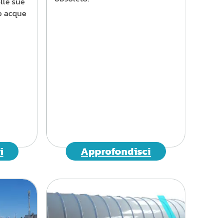
elle sue
o acque
i
Approfondisci