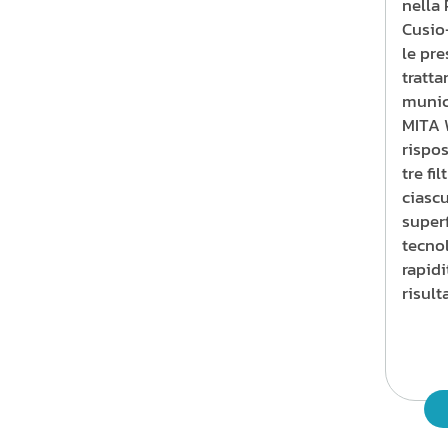
nella
Cusio
le pre
tratt
munici
MITA 
rispo
tre fil
ciascu
superf
tecnol
rapid
risult