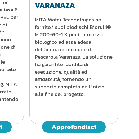
 ha
VARANAZA
gliese 6
0 PEC per
MITA Water Technologies ha
e di
fornito i suoi biodischi Biorulli®
 in
M 200-60-1 X per il processo
hanno
biologico ad assa adesa
ione di
dell'acqua municipale di
a
Pescarola Varanaza. La soluzione
 le
ha garantito rapidità di
portato
esecuzione, qualità ed
affidabilità, fornendo un
/g. MITA
supporto completo dall'inizio
rnito
alla fine del progetto.
rantendo
i
Approfondisci