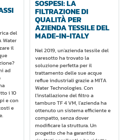
SOSPESI: LA
ASSI
FILTRAZIONE DI
QUALITÀ PER
AZIENDA TESSILE DEL
rica del
MADE-IN-ITALY
TA Water
are il
Nel 2019, un'azienda tessile del
que
varesotto ha trovato la
uzione?
soluzione perfetta per il
hi ad
trattamento delle sue acque
e
reflue industriali grazie a MITA
 ha
Water Technologies. Con
tto i 10
l'installazione del filtro a
ppi e con
tamburo TF 4 VM, l'azienda ha
osti e
ottenuto un sistema efficiente e
e.
compatto, senza dover
modificare la struttura. Un
progetto che ha garantito