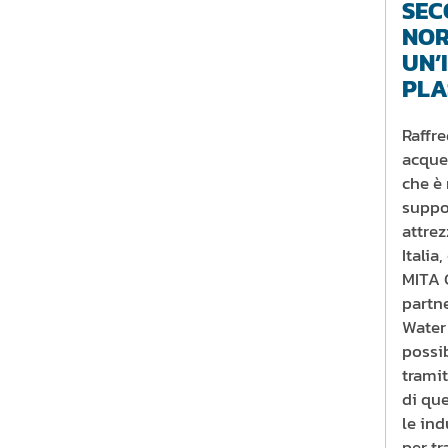
SEC
NOR
UN’
PLA
Raffr
acque 
che è 
suppo
attrez
Italia
MITA 
partn
Water
possib
trami
di que
le ind
per tr