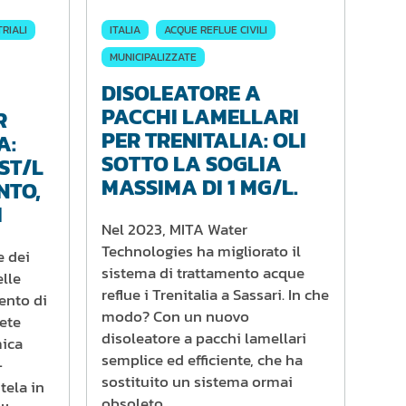
RIALI
ITALIA
ACQUE REFLUE CIVILI
MUNICIPALIZZATE
DISOLEATORE A
PACCHI LAMELLARI
R
PER TRENITALIA: OLI
A:
SOTTO LA SOGLIA
ST/L
MASSIMA DI 1 MG/L.
NTO,
I
Nel 2023, MITA Water
Technologies ha migliorato il
e dei
sistema di trattamento acque
elle
reflue i Trenitalia a Sassari. In che
ento di
modo? Con un nuovo
rete
disoleatore a pacchi lamellari
mica
semplice ed efficiente, che ha
-
sostituito un sistema ormai
 tela in
obsoleto.