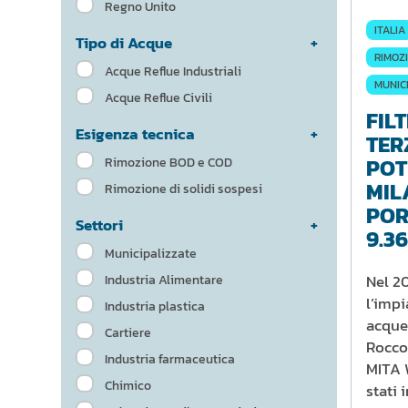
Regno Unito
ITALIA
Tipo di Acque
RIMOZI
Acque Reflue Industriali
MUNIC
Acque Reflue Civili
FIL
Esigenza tecnica
TER
POT
Rimozione BOD e COD
MIL
Rimozione di solidi sospesi
POR
Settori
9.3
Municipalizzate
Nel 2
Industria Alimentare
l’impi
Industria plastica
acque
Cartiere
Rocco 
Industria farmaceutica
MITA 
Chimico
stati 