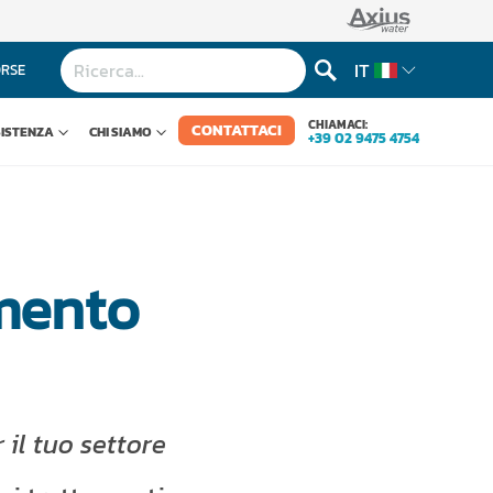
IT
ORSE
CHIAMACI:
CONTATTACI
SISTENZA
CHI SIAMO
+39 02 9475 4754
amento
 il tuo settore